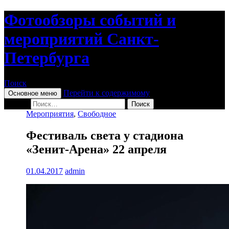
Фотообзоры событий и
мероприятий Санкт-
Петербурга
Поиск
Перейти к содержимому
Основное меню
Найти:
Мероприятия
,
Свободное
Фестиваль света у стадиона
«Зенит-Арена» 22 апреля
01.04.2017
admin