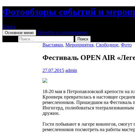
Фотообзоры событий и мероп
Поиск
Перейти к содержимому
Основное меню
Найти:
Выставки
,
Мероприятия
,
Свободное
,
Фото
Фестиваль OPEN AIR «Леге
27.07.2015
admin
18-20 мая в Петропавловской крепости на 
Кронверк превратилась в настоящее средне
ремесленников. Пришедшим на Фестиваль п
Ингигерд, полюбоваться театрализованным 
дружин.
Гости побывают в лагере викингов, смогут 
ремесленников посмотреть на работы мастеро