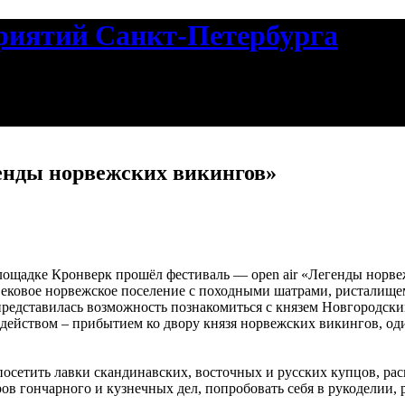
риятий Санкт-Петербурга
нды норвежских викингов»
площадке Кронверк прошёл фестиваль — оpen air «Легенды норв
вековое норвежское поселение с походными шатрами, ристалище
редставилась возможность познакомиться с князем Новгородск
действом – прибытием ко двору князя норвежских викингов, о
посетить лавки скандинавских, восточных и русских купцов, ра
в гончарного и кузнечных дел, попробовать себя в рукоделии, р