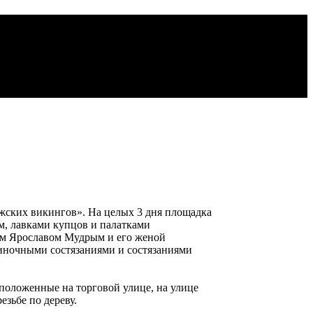
ежских викингов». На целых 3 дня площадка
м, лавками купцов и палатками
им Ярославом Мудрым и его женой
диночными состязаниями и состязаниями
сположенные на торговой улице, на улице
езьбе по дереву.