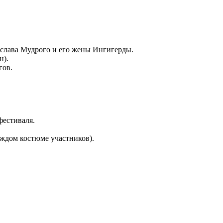
ослава Мудрого и его жены Ингигерды.
н).
гов.
фестиваля.
аждом костюме участников).