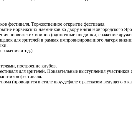
ков фестиваля. Торжественное открытие фестиваля.
ибытие норвежских наемников ко двору князя Новгородского Яр
ения норвежских воинов (одиночные поединки, сражение дружи
ощадок для зрителей в рамках импровизированного лагеря викин
ыки.
ражения и т.д.).
телями, построение клубов.
естиваля для зрителей. Показательные выступления участников 
частников фестиваля.
тюма (проводится в стиле шоу-дефиле с рассказом ведущего о к