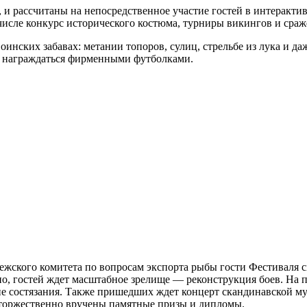
, и рассчитаны на непосредственное участие гостей в интерак
исле конкурс исторического костюма, турниры викингов и сраж
оинских забавах: метании топоров, сулиц, стрельбе из лука и д
т награждаться фирменными футболками.
жского комитета по вопросам экспорта рыбы гости Фестиваля с
о, гостей ждет масштабное зрелище — реконструкция боев. На п
ие состязания. Также пришедших ждет концерт скандинавской м
 торжественно вручены памятные призы и дипломы.